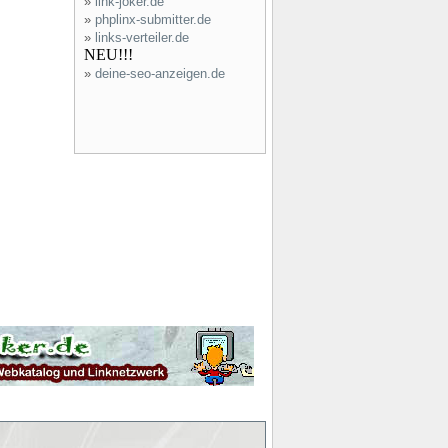
»
link-joker.de
»
phplinx-submitter.de
»
links-verteiler.de
NEU!!!
»
deine-seo-anzeigen.de