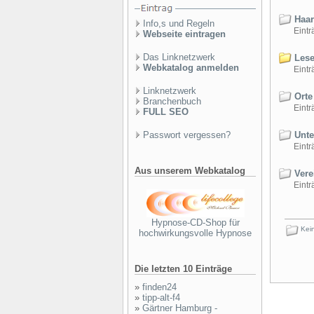
Haar
Info,s und Regeln
Einträ
Webseite eintragen
Das Linknetzwerk
Lese
Webkatalog anmelden
Einträ
Linknetzwerk
Orte
Branchenbuch
Einträ
FULL SEO
Passwort vergessen?
Unte
Einträ
Aus unserem Webkatalog
Vere
Einträ
Hypnose-CD-Shop für
Kein
hochwirkungsvolle Hypnose
Die letzten 10 Einträge
»
finden24
»
tipp-alt-f4
»
Gärtner Hamburg -