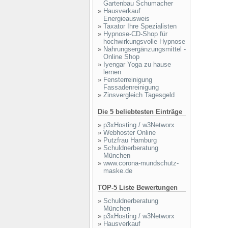
Gartenbau Schumacher
»
Hausverkauf
Energieausweis
»
Taxator Ihre Spezialisten
»
Hypnose-CD-Shop für
hochwirkungsvolle Hypnose
»
Nahrungsergänzungsmittel -
Online Shop
»
Iyengar Yoga zu hause
lernen
»
Fensterreinigung
Fassadenreinigung
»
Zinsvergleich Tagesgeld
Die 5 beliebtesten Einträge
»
p3xHosting / w3Networx
»
Webhoster Online
»
Putzfrau Hamburg
»
Schuldnerberatung
München
»
www.corona-mundschutz-
maske.de
TOP-5 Liste Bewertungen
»
Schuldnerberatung
München
»
p3xHosting / w3Networx
»
Hausverkauf