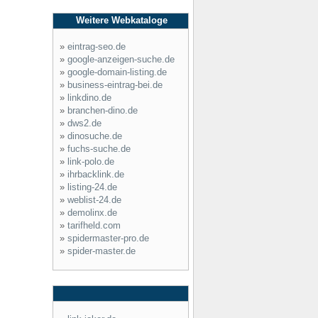
Weitere Webkataloge
»
eintrag-seo.de
»
google-anzeigen-suche.de
»
google-domain-listing.de
»
business-eintrag-bei.de
»
linkdino.de
»
branchen-dino.de
»
dws2.de
»
dinosuche.de
»
fuchs-suche.de
»
link-polo.de
»
ihrbacklink.de
»
listing-24.de
»
weblist-24.de
»
demolinx.de
»
tarifheld.com
»
spidermaster-pro.de
»
spider-master.de