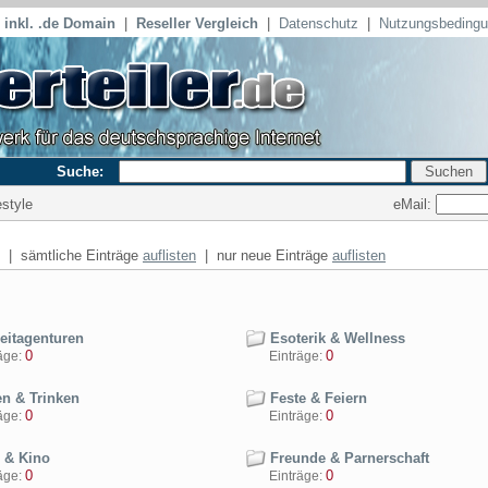
inkl. .de Domain
|
Reseller Vergleich
|
Datenschutz
|
Nutzungsbeding
Suche:
eMail:
estyle
| sämtliche Einträge
auflisten
| nur neue Einträge
auflisten
eitagenturen
Esoterik & Wellness
0
0
ge:
Einträge:
n & Trinken
Feste & Feiern
0
0
ge:
Einträge:
 & Kino
Freunde & Parnerschaft
0
0
ge:
Einträge: