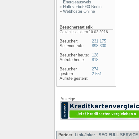
Energieausweis
»
Halteverbot030 Berlin
»
Webhoster Online
Besucherstatistik
Gezählt seit dem 10.02.2016
Besucher:
231.175
Seitenaufrufe:
898.300
Besucher heute:
128
Aufrufe heute:
818
Besucher
274
gestern:
2.551
Aufrufe gestern:
Anzeige
Partner:
Link-Joker
-
SEO FULL SERVICE