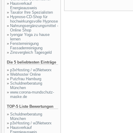
»
Hausverkauf
Energieausweis
»
Taxator Ihre Spezialisten
»
Hypnose-CD-Shop für
hochwirkungsvolle Hypnose
»
Nahrungsergänzungsmittel -
Online Shop
»
Iyengar Yoga zu hause
lernen
»
Fensterreinigung
Fassadenreinigung
»
Zinsvergleich Tagesgeld
Die 5 beliebtesten Einträge
»
p3xHosting / w3Networx
»
Webhoster Online
»
Putzfrau Hamburg
»
Schuldnerberatung
München
»
www.corona-mundschutz-
maske.de
TOP-5 Liste Bewertungen
»
Schuldnerberatung
München
»
p3xHosting / w3Networx
»
Hausverkauf
Energieausweis