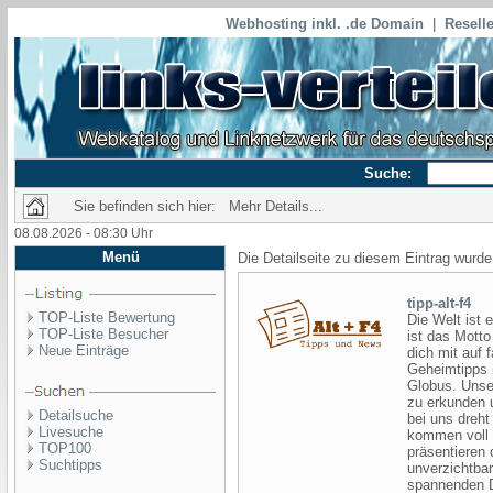
Webhosting inkl. .de Domain
|
Reselle
Suche:
Sie befinden sich hier: Mehr Details...
08.08.2026 - 08:30 Uhr
Menü
Die Detailseite zu diesem Eintrag wurde
tipp-alt-f4
TOP-Liste Bewertung
Die Welt ist e
TOP-Liste Besucher
ist das Motto
Neue Einträge
dich mit auf 
Geheimtipps 
Globus. Unser
zu erkunden 
Detailsuche
bei uns dreht
Livesuche
kommen voll 
TOP100
präsentieren 
Suchtipps
unverzichtba
spannenden De