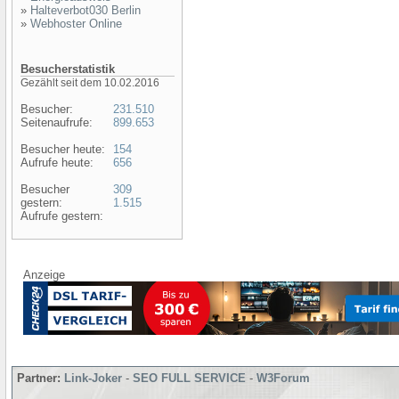
»
Halteverbot030 Berlin
»
Webhoster Online
Besucherstatistik
Gezählt seit dem 10.02.2016
Besucher:
231.510
Seitenaufrufe:
899.653
Besucher heute:
154
Aufrufe heute:
656
Besucher
309
gestern:
1.515
Aufrufe gestern:
Anzeige
Partner:
Link-Joker
-
SEO FULL SERVICE
-
W3Forum