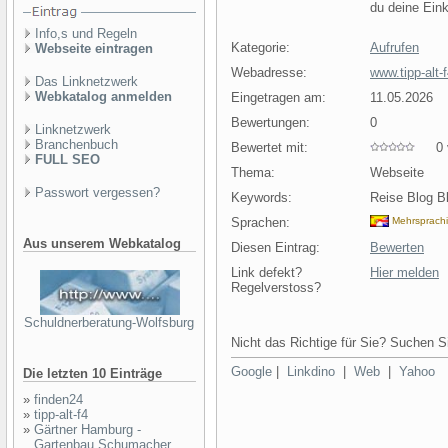
du deine Eink
Info,s und Regeln
Kategorie:
Aufrufen
Webseite eintragen
Webadresse:
www.tipp-alt-
Das Linknetzwerk
Webkatalog anmelden
Eingetragen am:
11.05.2026
Bewertungen:
0
Linknetzwerk
Branchenbuch
Bewertet mit:
0 v
FULL SEO
Thema:
Webseite
Passwort vergessen?
Keywords:
Reise Blog B
Sprachen:
Mehrsprach
Aus unserem Webkatalog
Diesen Eintrag:
Bewerten
Link defekt?
Hier melden
Regelverstoss?
Schuldnerberatung-Wolfsburg
Nicht das Richtige für Sie? Suchen Si
Google
|
Linkdino
|
Web
|
Yahoo
Die letzten 10 Einträge
»
finden24
»
tipp-alt-f4
»
Gärtner Hamburg -
Gartenbau Schumacher