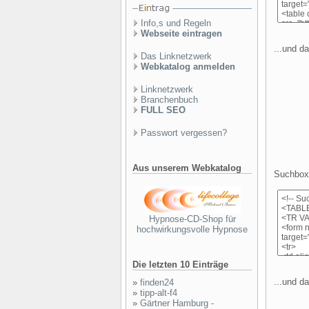
Info,s und Regeln
Webseite eintragen
...und da
Das Linknetzwerk
Webkatalog anmelden
Linknetzwerk
Branchenbuch
FULL SEO
Passwort vergessen?
Aus unserem Webkatalog
Suchbox 
Hypnose-CD-Shop für
hochwirkungsvolle Hypnose
Die letzten 10 Einträge
...und da
»
finden24
»
tipp-alt-f4
»
Gärtner Hamburg -