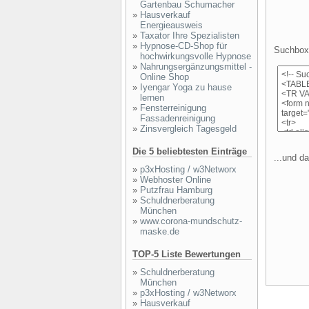
Gartenbau Schumacher
»
Hausverkauf
Energieausweis
»
Taxator Ihre Spezialisten
»
Hypnose-CD-Shop für
Suchbox 
hochwirkungsvolle Hypnose
»
Nahrungsergänzungsmittel -
Online Shop
»
Iyengar Yoga zu hause
lernen
»
Fensterreinigung
Fassadenreinigung
»
Zinsvergleich Tagesgeld
Die 5 beliebtesten Einträge
...und da
»
p3xHosting / w3Networx
»
Webhoster Online
»
Putzfrau Hamburg
»
Schuldnerberatung
München
»
www.corona-mundschutz-
maske.de
TOP-5 Liste Bewertungen
»
Schuldnerberatung
München
»
p3xHosting / w3Networx
»
Hausverkauf