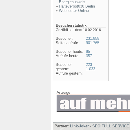
Energieausweis
»
Halteverbot030 Berlin
»
Webhoster Online
Besucherstatistik
Gezählt seit dem 10.02.2016
Besucher:
231.959
Seitenaufrufe:
901.765
Besucher heute:
85
Aufrufe heute:
357
Besucher
223
gestern:
1.033
Aufrufe gestern:
Anzeige
Partner:
Link-Joker
-
SEO FULL SERVICE