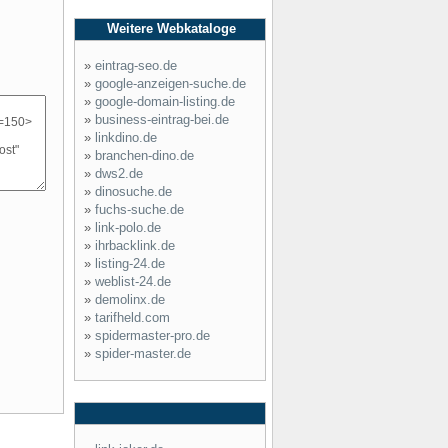
Weitere Webkataloge
»
eintrag-seo.de
»
google-anzeigen-suche.de
»
google-domain-listing.de
»
business-eintrag-bei.de
»
linkdino.de
»
branchen-dino.de
»
dws2.de
»
dinosuche.de
»
fuchs-suche.de
»
link-polo.de
»
ihrbacklink.de
»
listing-24.de
»
weblist-24.de
»
demolinx.de
»
tarifheld.com
»
spidermaster-pro.de
»
spider-master.de