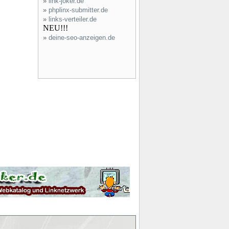
»
link-joker.de
»
phplinx-submitter.de
»
links-verteiler.de
NEU!!!
»
deine-seo-anzeigen.de