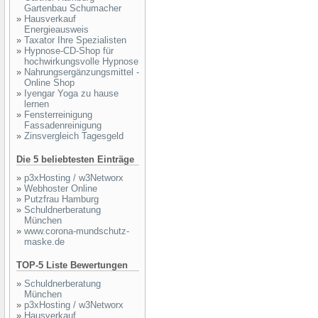
Gartenbau Schumacher
»
Hausverkauf
Energieausweis
»
Taxator Ihre Spezialisten
»
Hypnose-CD-Shop für
hochwirkungsvolle Hypnose
»
Nahrungsergänzungsmittel -
Online Shop
»
Iyengar Yoga zu hause
lernen
»
Fensterreinigung
Fassadenreinigung
»
Zinsvergleich Tagesgeld
Die 5 beliebtesten Einträge
»
p3xHosting / w3Networx
»
Webhoster Online
»
Putzfrau Hamburg
»
Schuldnerberatung
München
»
www.corona-mundschutz-
maske.de
TOP-5 Liste Bewertungen
»
Schuldnerberatung
München
»
p3xHosting / w3Networx
»
Hausverkauf