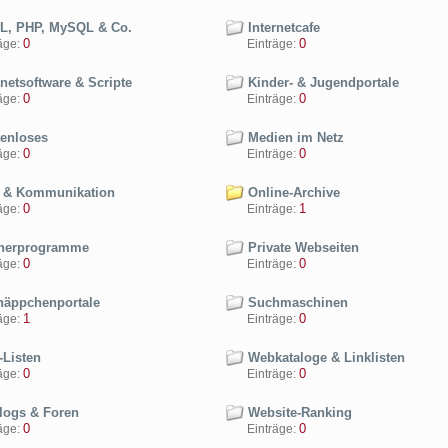
, PHP, MySQL & Co.
Internetcafe
0
0
ge:
Einträge:
netsoftware & Scripte
Kinder- & Jugendportale
0
0
ge:
Einträge:
enloses
Medien im Netz
0
0
ge:
Einträge:
 & Kommunikation
Online-Archive
0
1
ge:
Einträge:
nerprogramme
Private Webseiten
0
0
ge:
Einträge:
äppchenportale
Suchmaschinen
1
0
ge:
Einträge:
Listen
Webkataloge & Linklisten
0
0
ge:
Einträge:
ogs & Foren
Website-Ranking
0
0
ge:
Einträge: