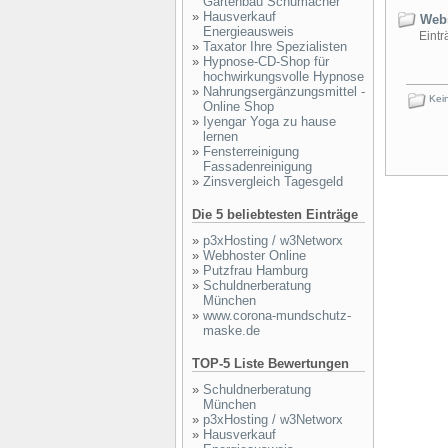
Gartenbau Schumacher
»
Hausverkauf
Webs
Energieausweis
Einträ
»
Taxator Ihre Spezialisten
»
Hypnose-CD-Shop für
hochwirkungsvolle Hypnose
»
Nahrungsergänzungsmittel -
Kein
Online Shop
»
Iyengar Yoga zu hause
lernen
»
Fensterreinigung
Fassadenreinigung
»
Zinsvergleich Tagesgeld
Die 5 beliebtesten Einträge
»
p3xHosting / w3Networx
»
Webhoster Online
»
Putzfrau Hamburg
»
Schuldnerberatung
München
»
www.corona-mundschutz-
maske.de
TOP-5 Liste Bewertungen
»
Schuldnerberatung
München
»
p3xHosting / w3Networx
»
Hausverkauf