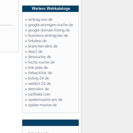
Weitere Webkataloge
»
eintrag-seo.de
»
google-anzeigen-suche.de
»
google-domain-listing.de
»
business-eintrag-bei.de
»
linkdino.de
»
branchen-dino.de
»
dws2.de
»
dinosuche.de
»
fuchs-suche.de
»
link-polo.de
»
ihrbacklink.de
»
listing-24.de
»
weblist-24.de
»
demolinx.de
»
tarifheld.com
»
spidermaster-pro.de
»
spider-master.de