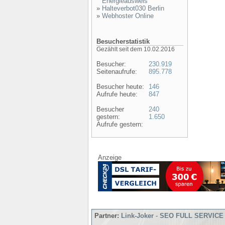
Energieausweis
»
Halteverbot030 Berlin
»
Webhoster Online
Besucherstatistik
Gezählt seit dem 10.02.2016
Besucher:
230.919
Seitenaufrufe:
895.778
Besucher heute:
146
Aufrufe heute:
847
Besucher
240
gestern:
1.650
Aufrufe gestern:
Anzeige
Partner:
Link-Joker
-
SEO FULL SERVICE