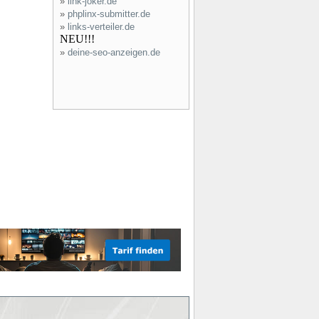
»
link-joker.de
»
phplinx-submitter.de
»
links-verteiler.de
NEU!!!
»
deine-seo-anzeigen.de