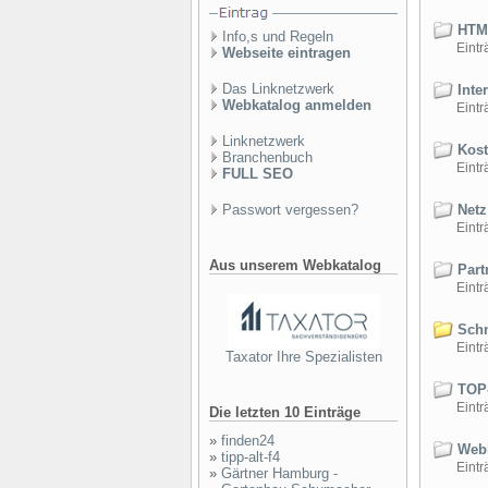
HTML
Info,s und Regeln
Einträ
Webseite eintragen
Das Linknetzwerk
Inter
Webkatalog anmelden
Einträ
Linknetzwerk
Kost
Branchenbuch
Einträ
FULL SEO
Passwort vergessen?
Netz
Einträ
Aus unserem Webkatalog
Part
Einträ
Schn
Einträ
Taxator Ihre Spezialisten
TOP-
Einträ
Die letzten 10 Einträge
»
finden24
Webl
»
tipp-alt-f4
Einträ
»
Gärtner Hamburg -