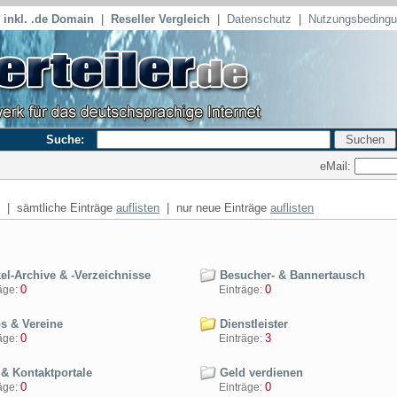
inkl. .de Domain
|
Reseller Vergleich
|
Datenschutz
|
Nutzungsbeding
Suche:
eMail:
| sämtliche Einträge
auflisten
| nur neue Einträge
auflisten
el-Archive & -Verzeichnisse
Besucher- & Bannertausch
0
0
ge:
Einträge:
s & Vereine
Dienstleister
0
3
ge:
Einträge:
 & Kontaktportale
Geld verdienen
0
0
ge:
Einträge: