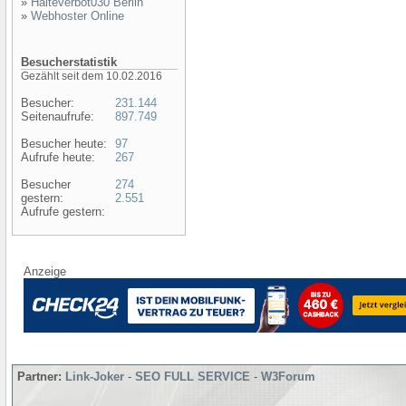
»
Halteverbot030 Berlin
»
Webhoster Online
Besucherstatistik
Gezählt seit dem 10.02.2016
Besucher:
231.144
Seitenaufrufe:
897.749
Besucher heute:
97
Aufrufe heute:
267
Besucher
274
gestern:
2.551
Aufrufe gestern:
Anzeige
Partner:
Link-Joker
-
SEO FULL SERVICE
-
W3Forum