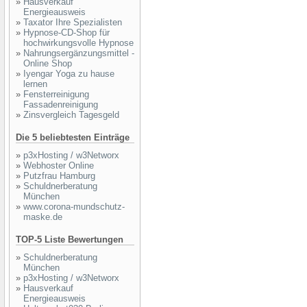
»
Hausverkauf
Energieausweis
»
Taxator Ihre Spezialisten
»
Hypnose-CD-Shop für
hochwirkungsvolle Hypnose
»
Nahrungsergänzungsmittel -
Online Shop
»
Iyengar Yoga zu hause
lernen
»
Fensterreinigung
Fassadenreinigung
»
Zinsvergleich Tagesgeld
Die 5 beliebtesten Einträge
»
p3xHosting / w3Networx
»
Webhoster Online
»
Putzfrau Hamburg
»
Schuldnerberatung
München
»
www.corona-mundschutz-
maske.de
TOP-5 Liste Bewertungen
»
Schuldnerberatung
München
»
p3xHosting / w3Networx
»
Hausverkauf
Energieausweis