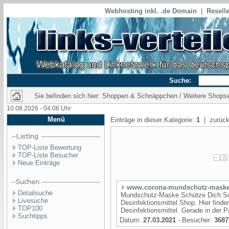
Webhosting inkl. .de Domain
|
Reselle
Suche:
Sie befinden sich hier: Shoppen & Schnäppchen / Weitere Shopsei
10.08.2026 - 04:06 Uhr
Menü
Einträge in dieser Kategorie:
1
| zurück
TOP-Liste Bewertung
TOP-Liste Besucher
Neue Einträge
www.corona-mundschutz-maske
Detailsuche
Mundschutz-Maske Schütze Dich Sc
Livesuche
Desinfektionsmittel Shop. Hier find
TOP100
Desinfektionsmittel. Gerade in der P
Suchtipps
Datum:
27.03.2021
- Besucher:
3687