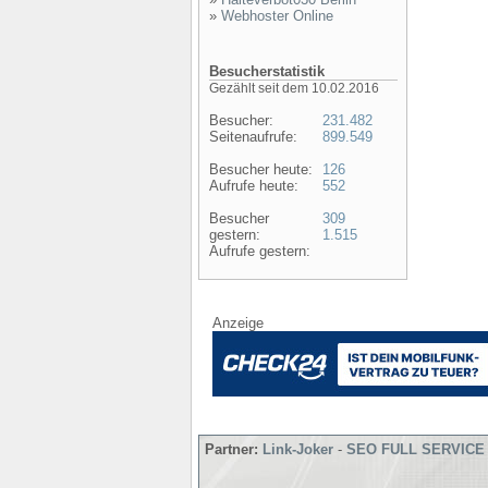
»
Webhoster Online
Besucherstatistik
Gezählt seit dem 10.02.2016
Besucher:
231.482
Seitenaufrufe:
899.549
Besucher heute:
126
Aufrufe heute:
552
Besucher
309
gestern:
1.515
Aufrufe gestern:
Anzeige
Partner:
Link-Joker
-
SEO FULL SERVICE