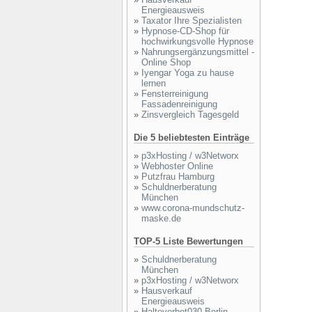
Energieausweis
»
Taxator Ihre Spezialisten
»
Hypnose-CD-Shop für
hochwirkungsvolle Hypnose
»
Nahrungsergänzungsmittel -
Online Shop
»
Iyengar Yoga zu hause
lernen
»
Fensterreinigung
Fassadenreinigung
»
Zinsvergleich Tagesgeld
Die 5 beliebtesten Einträge
»
p3xHosting / w3Networx
»
Webhoster Online
»
Putzfrau Hamburg
»
Schuldnerberatung
München
»
www.corona-mundschutz-
maske.de
TOP-5 Liste Bewertungen
»
Schuldnerberatung
München
»
p3xHosting / w3Networx
»
Hausverkauf
Energieausweis
»
Halteverbot030 Berlin