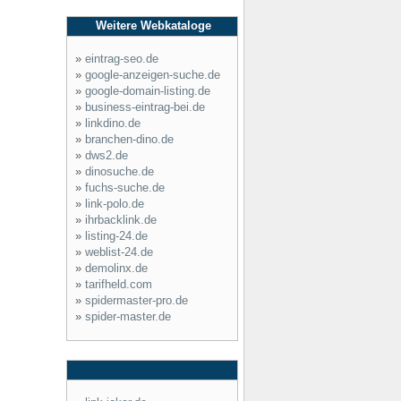
Weitere Webkataloge
»
eintrag-seo.de
»
google-anzeigen-suche.de
»
google-domain-listing.de
»
business-eintrag-bei.de
»
linkdino.de
»
branchen-dino.de
»
dws2.de
»
dinosuche.de
»
fuchs-suche.de
»
link-polo.de
»
ihrbacklink.de
»
listing-24.de
»
weblist-24.de
»
demolinx.de
»
tarifheld.com
»
spidermaster-pro.de
»
spider-master.de