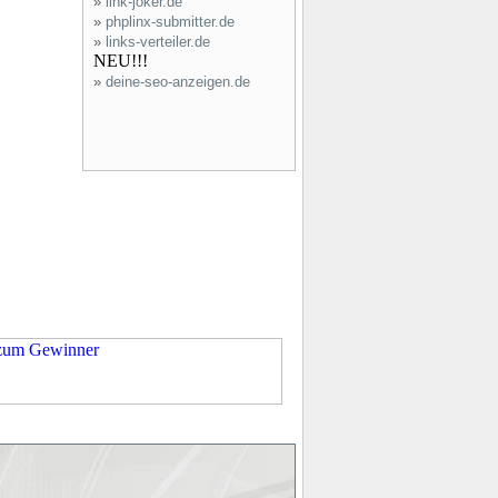
»
link-joker.de
»
phplinx-submitter.de
»
links-verteiler.de
NEU!!!
»
deine-seo-anzeigen.de