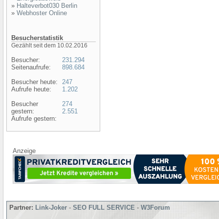
»
Halteverbot030 Berlin
»
Webhoster Online
Besucherstatistik
Gezählt seit dem 10.02.2016
Besucher:
231.294
Seitenaufrufe:
898.684
Besucher heute:
247
Aufrufe heute:
1.202
Besucher
274
gestern:
2.551
Aufrufe gestern:
Anzeige
Partner:
Link-Joker
-
SEO FULL SERVICE
-
W3Forum