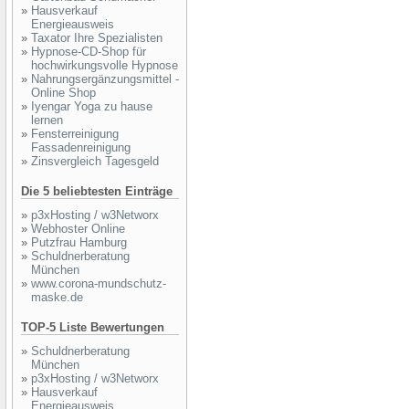
»
Hausverkauf
Energieausweis
»
Taxator Ihre Spezialisten
»
Hypnose-CD-Shop für
hochwirkungsvolle Hypnose
»
Nahrungsergänzungsmittel -
Online Shop
»
Iyengar Yoga zu hause
lernen
»
Fensterreinigung
Fassadenreinigung
»
Zinsvergleich Tagesgeld
Die 5 beliebtesten Einträge
»
p3xHosting / w3Networx
»
Webhoster Online
»
Putzfrau Hamburg
»
Schuldnerberatung
München
»
www.corona-mundschutz-
maske.de
TOP-5 Liste Bewertungen
»
Schuldnerberatung
München
»
p3xHosting / w3Networx
»
Hausverkauf
Energieausweis