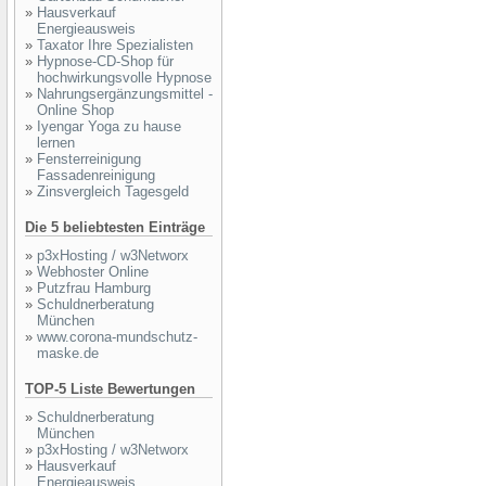
»
Hausverkauf
Energieausweis
»
Taxator Ihre Spezialisten
»
Hypnose-CD-Shop für
hochwirkungsvolle Hypnose
»
Nahrungsergänzungsmittel -
Online Shop
»
Iyengar Yoga zu hause
lernen
»
Fensterreinigung
Fassadenreinigung
»
Zinsvergleich Tagesgeld
Die 5 beliebtesten Einträge
»
p3xHosting / w3Networx
»
Webhoster Online
»
Putzfrau Hamburg
»
Schuldnerberatung
München
»
www.corona-mundschutz-
maske.de
TOP-5 Liste Bewertungen
»
Schuldnerberatung
München
»
p3xHosting / w3Networx
»
Hausverkauf
Energieausweis