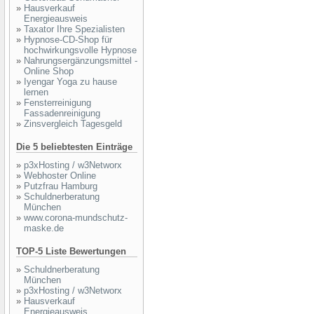
»
Hausverkauf
Energieausweis
»
Taxator Ihre Spezialisten
»
Hypnose-CD-Shop für
hochwirkungsvolle Hypnose
»
Nahrungsergänzungsmittel -
Online Shop
»
Iyengar Yoga zu hause
lernen
»
Fensterreinigung
Fassadenreinigung
»
Zinsvergleich Tagesgeld
Die 5 beliebtesten Einträge
»
p3xHosting / w3Networx
»
Webhoster Online
»
Putzfrau Hamburg
»
Schuldnerberatung
München
»
www.corona-mundschutz-
maske.de
TOP-5 Liste Bewertungen
»
Schuldnerberatung
München
»
p3xHosting / w3Networx
»
Hausverkauf
Energieausweis