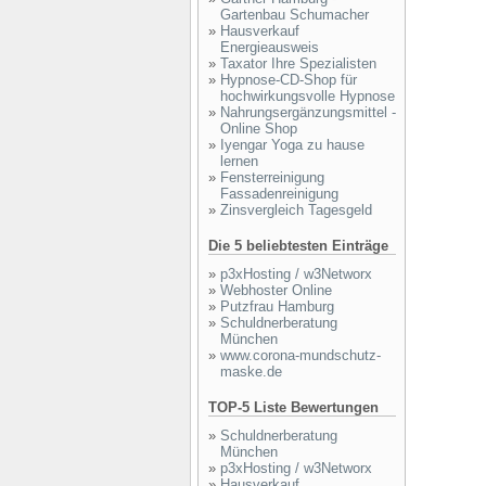
Gartenbau Schumacher
»
Hausverkauf
Energieausweis
»
Taxator Ihre Spezialisten
»
Hypnose-CD-Shop für
hochwirkungsvolle Hypnose
»
Nahrungsergänzungsmittel -
Online Shop
»
Iyengar Yoga zu hause
lernen
»
Fensterreinigung
Fassadenreinigung
»
Zinsvergleich Tagesgeld
Die 5 beliebtesten Einträge
»
p3xHosting / w3Networx
»
Webhoster Online
»
Putzfrau Hamburg
»
Schuldnerberatung
München
»
www.corona-mundschutz-
maske.de
TOP-5 Liste Bewertungen
»
Schuldnerberatung
München
»
p3xHosting / w3Networx
»
Hausverkauf