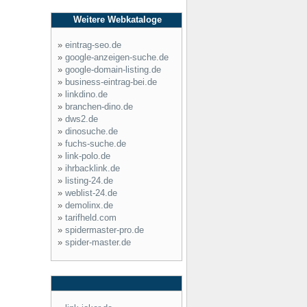
Weitere Webkataloge
»
eintrag-seo.de
»
google-anzeigen-suche.de
»
google-domain-listing.de
»
business-eintrag-bei.de
»
linkdino.de
»
branchen-dino.de
»
dws2.de
»
dinosuche.de
»
fuchs-suche.de
»
link-polo.de
»
ihrbacklink.de
»
listing-24.de
»
weblist-24.de
»
demolinx.de
»
tarifheld.com
»
spidermaster-pro.de
»
spider-master.de