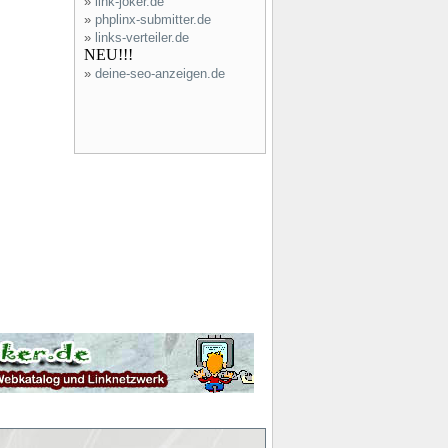
»
link-joker.de
»
phplinx-submitter.de
»
links-verteiler.de
NEU!!!
»
deine-seo-anzeigen.de