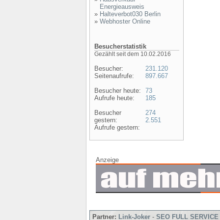
Energieausweis
»
Halteverbot030 Berlin
»
Webhoster Online
Besucherstatistik
Gezählt seit dem 10.02.2016
Besucher:
231.120
Seitenaufrufe:
897.667
Besucher heute:
73
Aufrufe heute:
185
Besucher
274
gestern:
2.551
Aufrufe gestern:
Anzeige
Partner:
Link-Joker
-
SEO FULL SERVICE