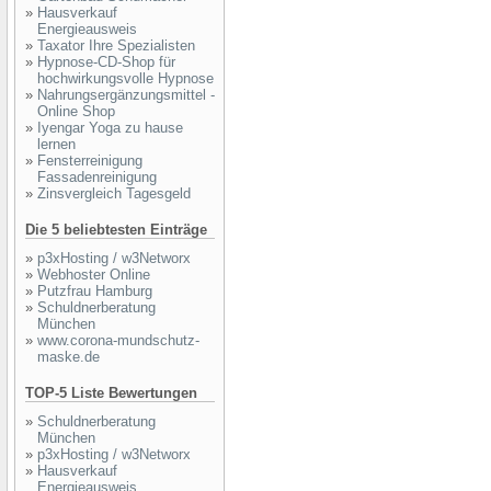
»
Hausverkauf
Energieausweis
»
Taxator Ihre Spezialisten
»
Hypnose-CD-Shop für
hochwirkungsvolle Hypnose
»
Nahrungsergänzungsmittel -
Online Shop
»
Iyengar Yoga zu hause
lernen
»
Fensterreinigung
Fassadenreinigung
»
Zinsvergleich Tagesgeld
Die 5 beliebtesten Einträge
»
p3xHosting / w3Networx
»
Webhoster Online
»
Putzfrau Hamburg
»
Schuldnerberatung
München
»
www.corona-mundschutz-
maske.de
TOP-5 Liste Bewertungen
»
Schuldnerberatung
München
»
p3xHosting / w3Networx
»
Hausverkauf
Energieausweis