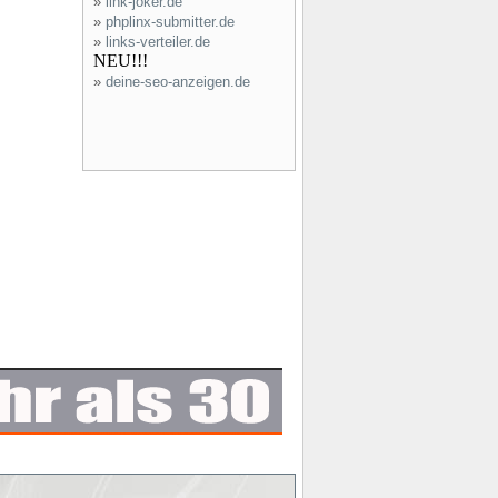
»
link-joker.de
»
phplinx-submitter.de
»
links-verteiler.de
NEU!!!
»
deine-seo-anzeigen.de