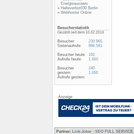
Energieausweis
»
Halteverbot030 Berlin
»
Webhoster Online
Besucherstatistik
Gezählt seit dem 10.02.2016
Besucher:
230.965
Seitenaufrufe:
896.581
Besucher heute:
192
Aufrufe heute:
1.650
Besucher
240
gestern:
1.650
Aufrufe gestern:
Anzeige
Partner:
Link-Joker
-
SEO FULL SERVICE