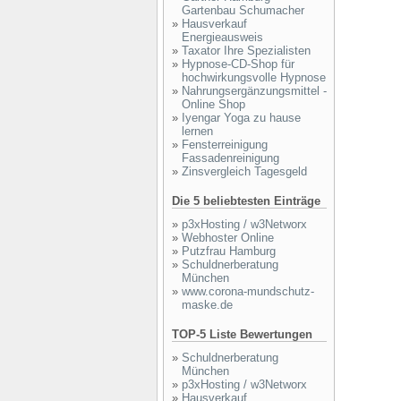
Gartenbau Schumacher
»
Hausverkauf
Energieausweis
»
Taxator Ihre Spezialisten
»
Hypnose-CD-Shop für
hochwirkungsvolle Hypnose
»
Nahrungsergänzungsmittel -
Online Shop
»
Iyengar Yoga zu hause
lernen
»
Fensterreinigung
Fassadenreinigung
»
Zinsvergleich Tagesgeld
Die 5 beliebtesten Einträge
»
p3xHosting / w3Networx
»
Webhoster Online
»
Putzfrau Hamburg
»
Schuldnerberatung
München
»
www.corona-mundschutz-
maske.de
TOP-5 Liste Bewertungen
»
Schuldnerberatung
München
»
p3xHosting / w3Networx
»
Hausverkauf