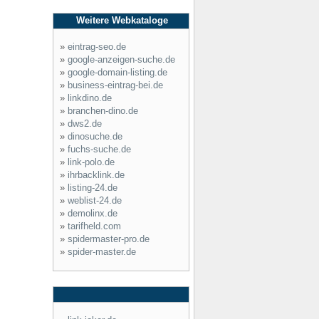
Weitere Webkataloge
»
eintrag-seo.de
»
google-anzeigen-suche.de
»
google-domain-listing.de
»
business-eintrag-bei.de
»
linkdino.de
»
branchen-dino.de
»
dws2.de
»
dinosuche.de
»
fuchs-suche.de
»
link-polo.de
»
ihrbacklink.de
»
listing-24.de
»
weblist-24.de
»
demolinx.de
»
tarifheld.com
»
spidermaster-pro.de
»
spider-master.de